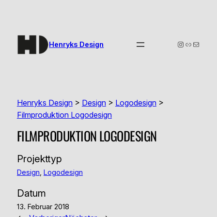
Zum
Inhalt
springen
Instagram Profil
Lebenslauf Robert Goerlich
E-Mail schr
Henryks Design
Henryks Design
>
Design
>
Logodesign
>
Filmproduktion Logodesign
FILMPRODUKTION LOGODESIGN
Projekttyp
Design
, 
Logodesign
Datum
13. Februar 2018