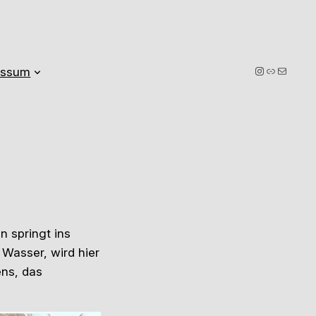
Instagram Profil
Lebenslauf Robert Goerlich
E-Mail schrei
essum
n springt ins
Wasser, wird hier
ens, das