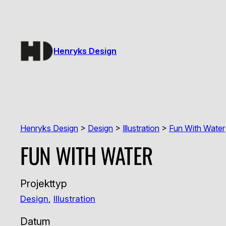
Zum
Inhalt
springen
Henryks Design
Henryks Design
>
Design
>
Illustration
>
Fun With Water
FUN WITH WATER
Projekttyp
Design
, 
Illustration
Datum